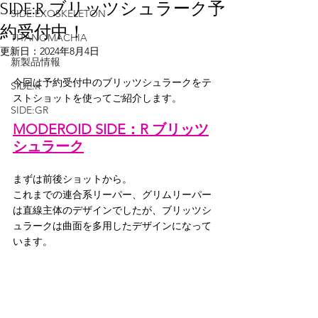
SIDE:R ブリッツシュラーク予
SIDE:EXOSKELETON
約受付中！
TITANOMACHIA
更新日：
2024年8月4日
新製品情報
今回は予約受付中のブリッツシュラークをテ
SIDE:R
ストショットを使ってご紹介します。
SIDE:GR
MODEROID SIDE：R ブリッツ
シュラーク
まずは前後ショットから。
これまでの連合系リーパー、グリムリーパー
は直線主体のデザインでしたが、ブリッツシ
ュラークは曲面を多用したデザインになって
います。