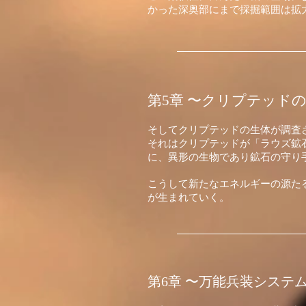
かった深奥部にまで採掘範囲は拡
第5章 〜クリプテッドの
そして
クリプテッドの生体が調査
それはクリプテッドが「ラウズ鉱
に、異形の生物であり鉱石の守り
こうして新たなエネルギーの源た
が生まれていく。
第6章 〜万能兵装システ