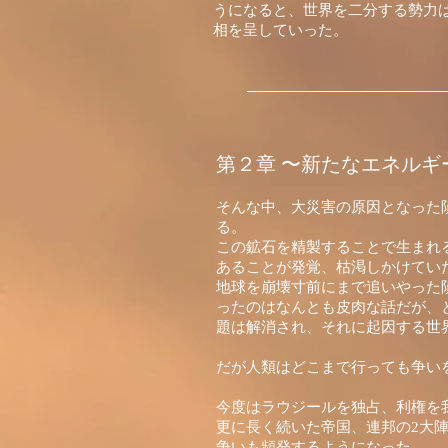
うになると、世界を二分する勢力
相を呈していった。
第２章 〜新たなエネル
そんな中、大災害の原因となった
る。
この鉱石を精製することで生まれ
あることが発覚、枯渇しかけてい
地球を崩壊寸前にまで追いやった
ったのはなんとも皮肉な話だが、
題は解消され、それに起因する世
だが人類はどこまで行っても争い
今度はラウジールを独占、利権を
更に長く続いた帝国、連邦の2大
争いも頻発するようになった。