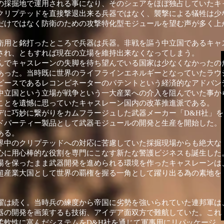
の採掘地で運用される事になり、そのシェアをほぼ独占していたキ
クリプテッドを直接撃退出来る兵器ではなく、襲撃による犠牲は少な
だけではなく防衛のための攻撃特化型モジュールを望む声が多く上
衛用と銘打ったところで兵器は兵器。非戦を謳う中立国であるキャ
され、ともすれば現在の立場を維持出来なくなってしまう。
んでキャスレーンの失脚を待ち望んでいる国家は少なくなかったの
あった。当時既に世界のライフラインエネルギーとなっていたラウ
ピースであるレコンビネーターのパテントという経済的なアドバン
中立国という立場が戦争という一大産業への介入を阻んでいた事か
ことを遺憾に思っていたキャスレーン国内の改革推進派である。
デに巧妙に繋がりをカムフラージュした武器メーカー「D&H社」を
ドパーティー製品として武器モジュールの開発と生産を開始した。
ある。
界中のクリプテッドへの対応に苦慮していた採掘現場からも絶大な
心に用心棒的な役割を専門にこなす新たな警護ビジネスも誕生した
場を保ったまま武器開発を進められる環境を作ったキャスレーンは
超産業大国として世界の覇権を握る一角として躍り出る為の素地を
躍は続く。当時兵の練度から帝国に劣勢を強いられていた連邦軍は
器の開発を画策するも技術、アイデア面双方で難航していた。これ
柔軟性に富んだシステムをD&H社を通じて軍事用にリパッケージ