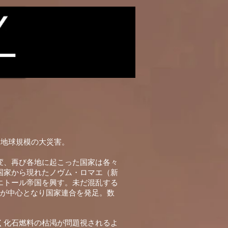
る地球規模の大災害。
変、再び各地に起こった国家は各々
国家から現れたノヴム・ロマエ（新
エトール帝国を興す。未だ混乱する
国が中心となり国家連合を発足。数
く化石燃料の枯渇が問題視されるよ