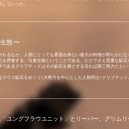
大していった。
生態 〜
されるなか、人類にとっても看過出来ない最大の特徴が明らかにな
石を摂食する」珪素生物ということである。ただでさえ貴重な鉱石
手であるクリプテッドはその鉱石を糧とする言わば第三勢力だとい
るラウズ鉱石をめぐり2大勢力を中心とした人類同士+クリプテッド
ム「ユングフラウユニット」とリーパー、グリムリ