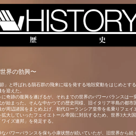
新世界の勃興
〜
季節」と呼ばれる隕石群の飛来に端を発する地殻変動をはじめとす
機を迎えた。
うに奇跡の復興を遂げるが、それまでの世界のパワーバランスは一
代が始まった。そんな中かつての歴史同様、旧イタリア半島の都市
雄が周辺諸国をまとめ上げ、初代ローランシア皇帝を名乗りフェイ
を拡大していったフェイエトール帝国に対抗するため、世界3大大
「ワイズ連邦」を発足する。
妙なパワーバランスを保ち小康状態が続いていたが、旧世界から続