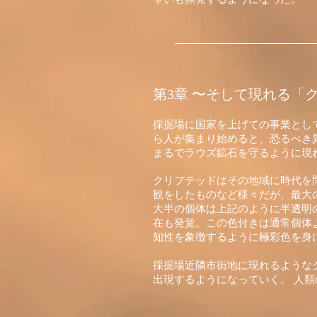
第3章 〜そして現れる「
採掘場に国家を上げての事業とし
ら人が集まり始めると、恐るべき
まるでラウズ鉱石を守るように現
クリプテッドはその地域に時代を
観をしたものなど様々だが、最大
大半の個体は上記のように半透明
在も発覚。この色付きは通常個体
知性を象徴するように極彩色を身
採掘場近隣市街地に現れるような
出現するようになっていく。 人