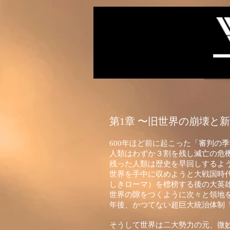
第1章 〜旧世界の崩壊と
600年ほど前に起こった「審判の
人類はわずか３割を残し滅亡の危
残った人類は歴史を早回しするよ
世界を手中に収めようと大戦国時
しきローマ）を標榜する後の大英
世界の隙をつくように次々と領地
年後、かつてない超巨大統治体制
そうして世界は二大勢力の元、微