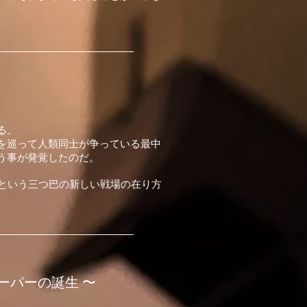
る。
を巡って人類同士が争っている最中
う事が発覚したのだ。
という三つ巴の新しい戦場の在り方
ーパーの誕生 〜