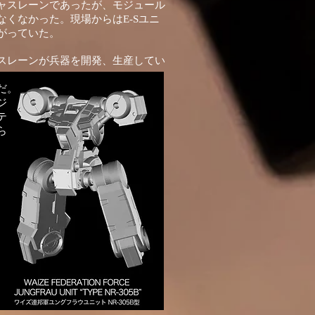
ャスレーンであったが、モジュール
くなかった。現場からはE-Sユニ
がっていた。
スレーンが兵器を開発、生産してい
だ。
ジ
テ
ら
。
、
、