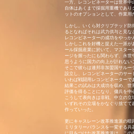
一方、レコンビネーターは世界中
自体はあくまで採掘用重機であり
ットのオプションとして、作業用
しかし。いくら対クリプテッド防
るとなればそれは武力供与と見な
レコンビネーターの成功をやっか
しかしこれを好機と捉えた一派が
ール採掘産業に於いて、マスター
ージを握ったにも関わらず、永世
思うように国力の向上が計れない
そこで彼らは連邦非加盟国サルー
設立し、レコンビネーターのサー
いわば戦闘用レコンビネーターで
結果この試みは大成功を収め、世
評価を得ることになり、傭兵を中
こうして表向きは非戦、中立の立
いずれその立場をかなぐり捨てて
作っていった。
更にキャスレーン改革推進派の暗
ミリタリーバランスを一変する兵
に目をつけた改革推進派は、この