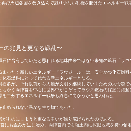
は再び周辺各国を巻き込んで残り少ない利権を賭けたエネルギー戦
ギーの発見と更なる戦乱〜
隕石に含有していたと思われる地球由来ではない未知の鉱石「ラウ
るまったく新しいエネルギー「ラウジール」は、安全かつ化石燃料
た化石燃料にとって代わる新エネルギーとなる。
隕石群が、それ以前から人類が文明を継続していくための大命題で
ともかく両陣営を中心に世界中が
こぞってラウズ鉱
石の採掘に躍起
界を二分するエネルギー戦争も終息に向かうかと思われた
。
を止められない愚かな生き物であった。
我がものにしようと更なる争いが繰り広げられたのである。
陣営にも歪みが生じ始め、両陣営内でも領土内に採掘地域を持つ領