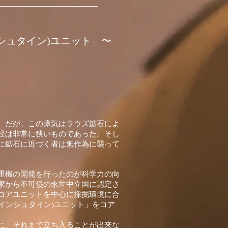
シュタイン)ユニット」〜
。だが、この瘴気はラウズ鉱石によ
径は非常に狭いものであった。そし
に鉱石に近づく者は無作為に襲って
重機の開発を行ったのが科学力の向
家から不可侵の永世中立国に認定さ
コアユニットを中心に採掘環境に合
インシュタイン)ユニット」をコア
に、それまで立ち入ることが出来な