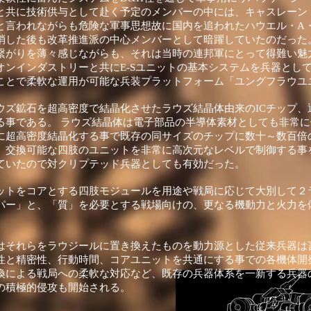
と共に技術供与として赴く予定のメンバーの中には、キャスレーン
と言われながらも危険な軍事思想故に国内を追われたハウエル・A
消した後も改革推進派の中心メンバーとして暗躍していたのだった
繋がりを薄々感じながらも、それは当時の連邦軍にとって得難い魅
オンインダストリーと共にE-Sユニットの基本システムを兵器とし
ことで柔軟な運用が可能な兵装プラットフォーム「ユングフラウユ
ズ鉱石を超高密度で結晶化させたラウズ結晶体由来のICチップ、通
る事である。 ラウズ結晶体は電子部品の半導体素材としても非常
に超高密度結晶化する事で既存の同サイズのチップに数十～数百倍
、交換可能な四肢のユニットを非常に高次元なレベルで制御する事
していたので対クリプテッド兵器としても有効だった。
ットをコアとする四肢モジュールを用途や戦局に応じて大別して２
パー」と、「質」を必要とする戦場向けの、更なる機動力と火力を
はそれらをラウジールに置き換えたものを動力源とした従来兵器は
性と精密性、行動時間、コアユニットを共通にする事での各機体開
換による戦局への柔軟な対応など、既存の兵器体系を一新する兵器
の積極的侵攻も開始される。