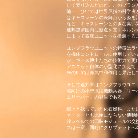
して売り込んだのだ。このプラン
随一、ひいては世界屈指の科学者
はキャスレーンの表舞台から姿を
など、キャスレーンとのきな臭い
連邦加盟国内に拠点を置くネルシ
によって四肢ユニットを換装する
ユングフラウユニットの特徴はラウ
を機体コントロールに使用してい
が、ギース博士たちの技術力で更
アユニット自体の小型化に加えて
来のR-ICは瘴気中和作用も果た
そして連邦軍はユングフラウユニ
場向けの小型汎用機動兵器「リー
ムリーパー」の誕生である。
細々と残っていた化石燃料、また
ネーターとも比較にならない機動
線レベルでの四肢モジュールの交
スは一変、同時にクリプテッドへ