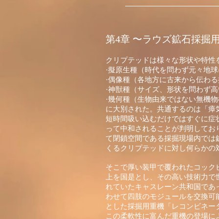
第4章 〜ラウズ鉱石採掘
クリプテッドは様々な形状や特性
·擬原生種（時代を問わず元々地
·偶像種（各地方に古来から伝わ
·神獣種（サイズ、形状を問わず
·幾何種（生物由来ではない無機
に大別された。共通するのは「瘴
短時間吸い込むだけではすぐに症
って中和されることが判明してお
て閉鎖空間である採掘現場内では
くるクリプテッドに対し何らかの
そこで厚い装甲で覆われたコック
上を国是とし、その高い技術力で
れていたキャスレーン共和国であ
わせて四肢のモジュールを交換可能
とした採掘用重機「レコンビネー
この柔軟性に富んだ重機の登場に