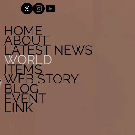
HOME
ABOUT
LATEST NEWS
WORLD
ITEMS
WEB STORY
BLOG
EVENT
LINK