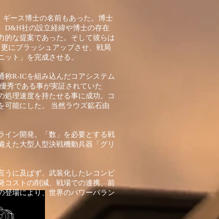
・ギース博士の名前もあった。博士
。D&H社の設立経緯や博士の存在
力的な提案であった。そして彼らは
て更にブラッシュアップさせ、戦局
ニット」を完成させる。
称R-ICを組み込んだコアシステム
に優秀である事が実証されていた
の処理速度を持たせる事に成功。コ
を可能にした。 当然ラウズ鉱石由
ライン開発。「数」を必要とする戦
備えた大型人型決戦機動兵器「グリ
言うに及ばず、武装化したレコンビ
発コストの削減、戦場での連携、前
の登場により、世界のパワーバラン