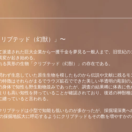
クリプテッド（幻獣）」〜
て派遣された巨大企業から一攫千金を夢見る一般人まで、旧世紀の
異変が起き始める。
れる異形の生物「クリプテッド（幻獣）」の存在である。
問わず生息していた原生生物を模したものから伝説や文献に残るモ
の特徴はそれらがまるでラウズ鉱石でできた美しい半透明の彫刻の
の身体で知性も野生動物並みであったが、調査の結果稀に体表に色
よりも高い知性を持っていることが確認されており、後述の神獣種
に纏っていると言われる。
クリプテッドは小型で知能も低いものが多かった
が、採掘
場深奥へ
類の採掘地拡大に呼応するようにクリプテッドもその数を増やすか