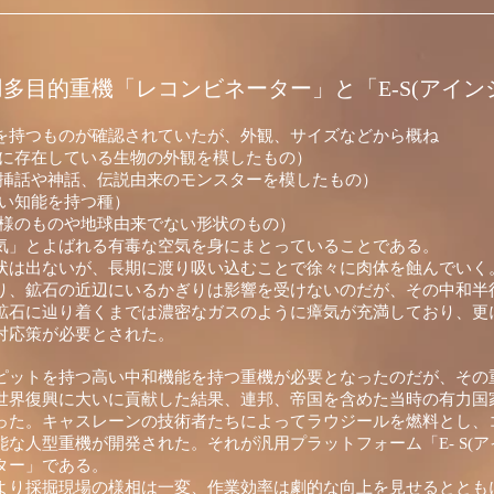
用多目的重機「レコンビネーター」と「E-S(アイン
を持つものが確認されていたが、外観、サイズなどから概ね
球に存在している生物の外観を模したもの）
る挿話や神話、伝説由来のモンスターを模したもの）
高い知能を持つ種）
物様のものや地球由来でない形状のもの）
気」とよばれる有毒な空気を身にまとっていることである。
状は出ないが、長期に渡り吸い込むことで徐々に肉体を蝕んでいく
り、鉱石の近辺にいるかぎりは影響を受けないのだが、その中和半
鉱石に辿り着くまでは濃密なガスのように瘴気が充満しており、更
対応策が必要とされた。
ピットを持つ高い中和機能を持つ重機が必要となったのだが、その
世界復興に大いに貢献した結果、連邦、帝国を含めた当時の有力国
った。キャスレーンの技術者たちによってラウジールを燃料とし、
な人型重機が開発された。それが汎用プラットフォーム「E- S(ア
ター」である。
より採掘現場の様相は一変、作業効率は劇的な向上を見せるととも