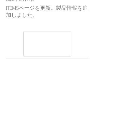
ITEMSページを更新。製品情報を追
加しました。
2025年6月23日
SIDE:GR、シリーズ初のβGR「ヴェ
クトール」予約受付中！TOPペー
ジを更新しました