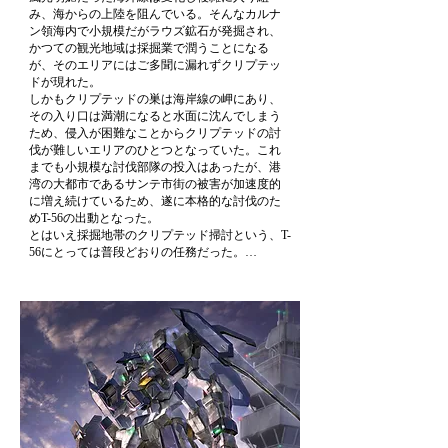
み、海からの上陸を阻んでいる。そんなカルナ
ン領海内で小規模だがラウズ鉱石が発掘され、
かつての観光地域は採掘業で潤うことになる
が、そのエリアにはご多聞に漏れずクリプテッ
ドが現れた。

しかもクリプテッドの巣は海岸線の岬にあり、
その入り口は満潮になると水面に沈んでしまう
ため、侵入が困難なことからクリプテッドの討
伐が難しいエリアのひとつとなっていた。これ
までも小規模な討伐部隊の投入はあったが、港
湾の大都市であるサンテ市街の被害が加速度的
に増え続けているため、遂に本格的な討伐のた
めT-56の出動となった。

とはいえ採掘地帯のクリプテッド掃討という、T-
56にとっては普段どおりの任務だった。

事前情報よりも大型個体が多いのは分析が甘か
ったせいだろうが、対応出来ない数ではない。

だが、今回はそれ以外にもイレギュラーな事態
が起こっていた。

クリプテッドとの共存を主張する環境保護団体
「シンビオシス」を名乗る武装組織による襲撃
である。

クリプテッドは害獣ではなく地球に産まれた新
たな種であり、無為に排斥するのは人間のエゴ
であり共存共栄の道を模索すべきというのが彼
らの主張だ。確かにクリプテッドを生物と認識