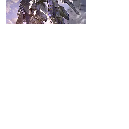
すれば彼らの主張に耳を貸すところがない訳で
はない。しかし、現在化石燃料に変わる新エネ
ルギーとして人類のライフラインにまで成長し
た「ラウジール」、その原石であるラウズ鉱石
を採掘するにあたり、それを妨害するのがクリ
プテッドなのだ。被害は採掘地近隣にまで及ん
でおり、超大型クリプテッドのせいで街がひと
つ消し飛んだという話まである。畢竟、これを
排除するのは人類の復興、繁栄のためには仕方
のない部分もある。

更に。その主張を通そうとする彼らの手段が血
生臭すぎる。彼らの主張に相容れずクリプテッ
ドを駆逐しようとする者は実力でこれを排除す
るというのが彼らのやり方で、特に軍内部のク
リプテッド討伐部隊は彼らの最大目標のひとつ
空母「ロンスヴァル」より緊急発進するエーデルシュタインII E-01。
とされている。

朝陽を浴びて輝く姿は兵器とは思えないほど美しい。
そのためカルナンではテロリスト認定されてい
る組織であり、軍による武力排除が決定してい
る。

他のテロ組織と異なるのは、彼らの武力が非常
に強大だという事。中にはαGRも配備されてお
り、ただの環境テロリストとしては明らかに過
剰すぎる戦力だ。バックにパトロンがいるのは
© NAOKI
間違いないのだが、そこはまだ絞り切れずにい
る。

噂ではクリプテッドをコントロール下に置き、