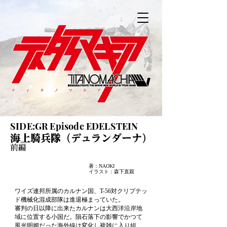
SIDE:GR Episode EDELSTEIN
海上騎兵隊（デュランダーナ）
前編
著：NAOKI
​イラスト：森下直親
ワイズ連邦所属のカルナン国、T-56対クリプテッ
ド機械化混成部隊は進退極まっていた。

審判の日以降に出来たカルナンは大西洋沿岸地
域に位置する小国だ。隕石落下の影響でかつて
風光明媚だった海外線は変化し複雑に入り組