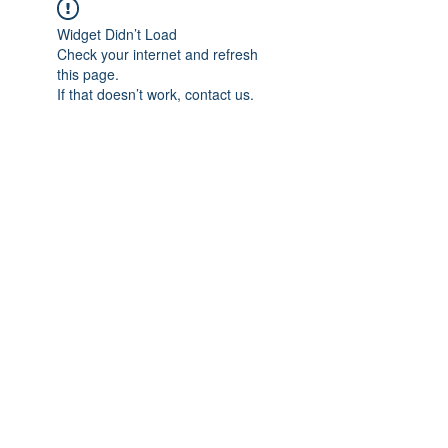
Widget Didn’t Load
Check your internet and refresh
this page.
If that doesn’t work, contact us.
Previous
Next